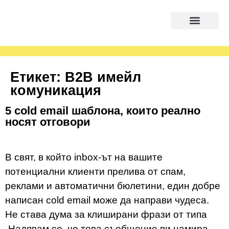
Етикет:
B2B имейл
комуникация
5 cold email шаблона, които реално
носят отговори
В свят, в който inbox-ът на вашите
потенциални клиенти прелива от спам,
реклами и автоматични бюлетини, един добре
написан cold email може да направи чудеса.
Не става дума за клиширани фрази от типа
„Надявам се, че това съобщение ви намира