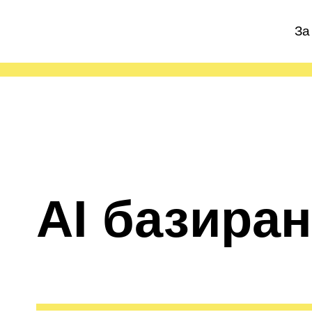
За
AI базира