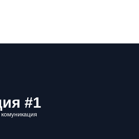
ция #1
а комуникация