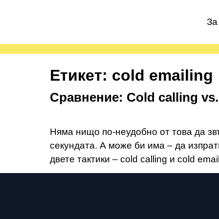
За
Етикет:
cold emailing
Сравнение: Cold calling vs
Няма нищо по-неудобно от това да звъ
секундата. А може би има – да изпрат
двете тактики – cold calling и cold ema