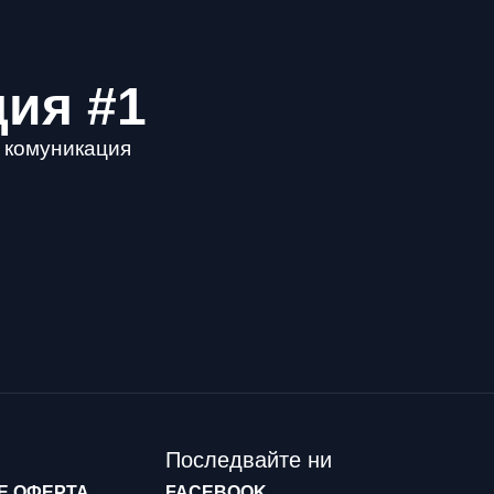
ция #1
а комуникация
Последвайте ни
Е ОФЕРТА
FACEBOOK