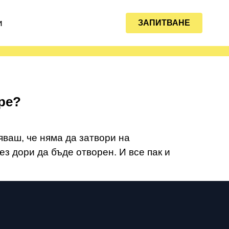
и
ЗАПИТВАНЕ
бре?
яваш, че няма да затвори на
ез дори да бъде отворен. И все пак и