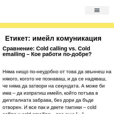
Етикет:
имейл комуникация
Сравнение: Cold calling vs. Cold
emailing – Кое работи по-добре?
Няма нищо по-неудобно от това да звъннеш на
някого, когото не познаваш, и да се надяваш,
че няма да затвори на секундата. А може би
има – да изпратиш имейл, който потъва в
дигиталната забрава, без дори да бъде
отворен. И все пак и двете тактики – cold