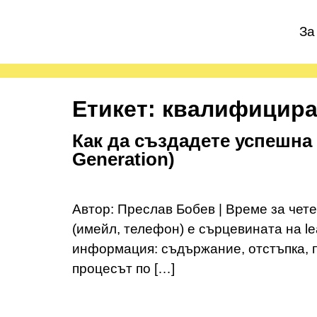
За
Етикет:
квалифицира
Как да създадете успешна 
Generation)
Автор: Преслав Бобев | Време за чет
(имейл, телефон) е сърцевината на l
информация: съдържание, отстъпка, п
процесът по […]